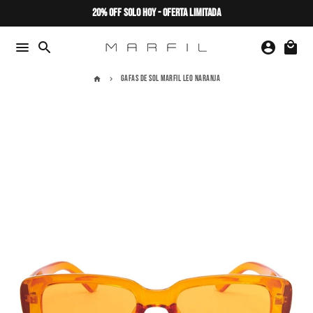
Ir
20% OFF SOLO HOY - OFERTA LIMITADA
directamente
al
menu
search
account_circle
local_mall
contenido
GAFAS DE SOL MARFIL LEO NARANJA
home
keyboard_arrow_right