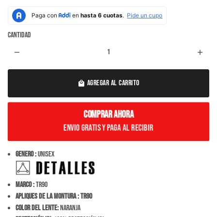
Cantidad
remove
add
AGREGAR AL CARRITO
local_mall
COMPRAR AHORA
Envio Gratis y paga al recibir
Genero :
Unisex
Marco :
TR90
Apliques de la montura :
TR90
Color del Lente:
NARANJA