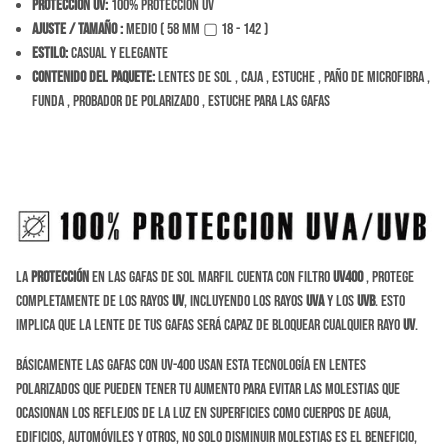
Protección Uv:
100% Protección Uv
Ajuste / tamaño
:
Medio ( 58 mm ▢ 18 - 142 )
Estilo:
Casual y Elegante
Contenido del Paquete:
Lentes de sol , caja , estuche , paño de microfibra ,
funda , probador de polarizado , estuche para las gafas
La
protección
en las gafas de sol Marfil cuenta con filtro
UV400
, protege
completamente de los rayos
UV
, incluyendo los rayos
UVA
y los
UVB
. Esto
implica que la lente de tus gafas será capaz de bloquear cualquier rayo
UV
.
Básicamente las gafas con UV-400 usan esta tecnología en lentes
polarizados que pueden tener tu aumento para evitar las molestias que
ocasionan los reflejos de la luz en superficies como cuerpos de agua,
edificios, automóviles y otros, no solo disminuir molestias es el beneficio,