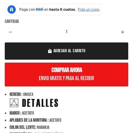
Cantidad
remove
add
AGREGAR AL CARRITO
local_mall
COMPRAR AHORA
Envio Gratis y paga al recibir
Genero :
Unisex
Marco :
ACETATO
Apliques de la montura :
ACETATO
Color del Lente:
NARANJA