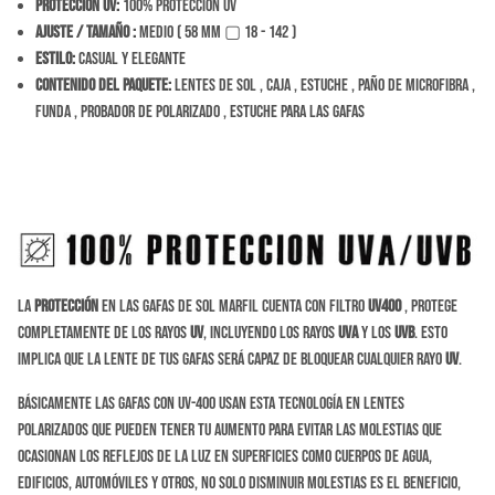
Protección Uv:
100% Protección Uv
Ajuste / tamaño
:
Medio ( 58 mm ▢ 18 - 142 )
Estilo:
Casual y Elegante
Contenido del Paquete:
Lentes de sol , caja , estuche , paño de microfibra ,
funda , probador de polarizado , estuche para las gafas
La
protección
en las gafas de sol Marfil cuenta con filtro
UV400
, protege
completamente de los rayos
UV
, incluyendo los rayos
UVA
y los
UVB
. Esto
implica que la lente de tus gafas será capaz de bloquear cualquier rayo
UV
.
Básicamente las gafas con UV-400 usan esta tecnología en lentes
polarizados que pueden tener tu aumento para evitar las molestias que
ocasionan los reflejos de la luz en superficies como cuerpos de agua,
edificios, automóviles y otros, no solo disminuir molestias es el beneficio,