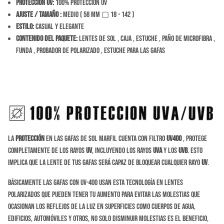
Protección Uv:
100% Protección Uv
Ajuste / tamaño
:
Medio ( 58 mm ▢ 18 - 142 )
Estilo:
Casual y Elegante
Contenido del Paquete:
Lentes de sol , caja , estuche , paño de microfibra ,
funda , probador de polarizado , estuche para las gafas
La
protección
en las gafas de sol Marfil cuenta con filtro
UV400
, protege
completamente de los rayos
UV
, incluyendo los rayos
UVA
y los
UVB
. Esto
implica que la lente de tus gafas será capaz de bloquear cualquier rayo
UV
.
Básicamente las gafas con UV-400 usan esta tecnología en lentes
polarizados que pueden tener tu aumento para evitar las molestias que
ocasionan los reflejos de la luz en superficies como cuerpos de agua,
edificios, automóviles y otros, no solo disminuir molestias es el beneficio,