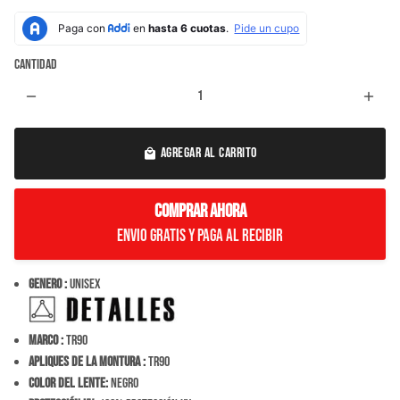
Cantidad
remove
add
AGREGAR AL CARRITO
local_mall
COMPRAR AHORA
Envio Gratis y paga al recibir
Genero :
Unisex
Marco :
TR90
Apliques de la montura :
TR90
Color del Lente:
NEGRO