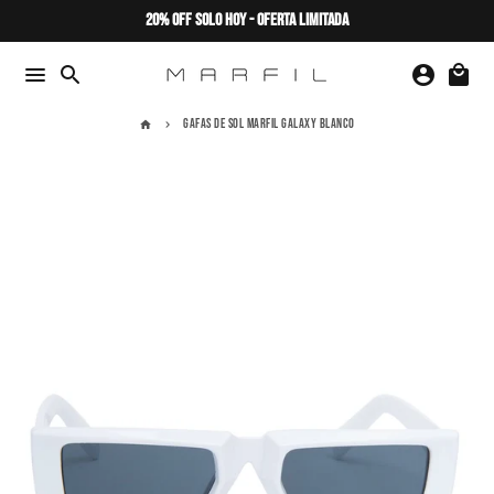
Ir
20% OFF SOLO HOY - OFERTA LIMITADA
directamente
al
menu
search
account_circle
local_mall
contenido
GAFAS DE SOL MARFIL GALAXY BLANCO
home
keyboard_arrow_right