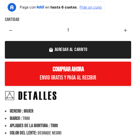
Cantidad
remove
add
AGREGAR AL CARRITO
local_mall
COMPRAR AHORA
Envio Gratis y paga al recibir
Genero : Mujer
Marco :
TR90
Apliques de la montura :
TR90
Color del Lente:
Degrade Negro