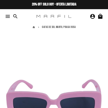
Ir
20% OFF SOLO HOY - OFERTA LIMITADA
directamente
al
menu
search
account_circle
local_mall
contenido
GAFAS DE SOL MARFIL PRAGA ROSA
home
keyboard_arrow_right