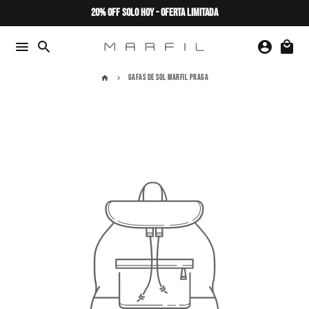
Ir
20% OFF SOLO HOY - OFERTA LIMITADA
directamente
al
menu
search
account_circle
local_mall
contenido
GAFAS DE SOL MARFIL PRAGA
home
keyboard_arrow_right