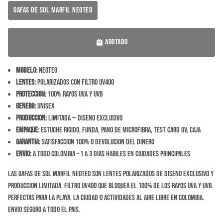
GAFAS DE SOL MARFIL NEOTEO
AGOTADO
local_mall
Modelo:
Neoteo
Lentes:
Polarizados con filtro UV400
Proteccion:
100% rayos UVA y UVB
Genero:
Unisex
Produccion:
Limitada — diseno exclusivo
Empaque:
Estuche rigido, funda, pano de microfibra, test card UV, caja
Garantia:
Satisfaccion 100% o devolucion del dinero
Envio:
A todo Colombia - 1 a 3 dias habiles en ciudades principales
Las Gafas de Sol Marfil Neoteo son lentes polarizados de diseno exclusivo y
produccion limitada. Filtro UV400 que bloquea el 100% de los rayos UVA y UVB.
Perfectas para la playa, la ciudad o actividades al aire libre en Colombia.
Envio seguro a todo el pais.