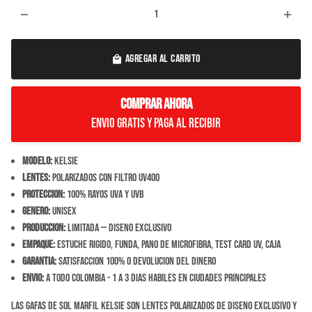
remove
add
AGREGAR AL CARRITO
local_mall
COMPRAR AHORA
Envio Gratis y paga al recibir
Modelo:
Kelsie
Lentes:
Polarizados con filtro UV400
Proteccion:
100% rayos UVA y UVB
Genero:
Unisex
Produccion:
Limitada — diseno exclusivo
Empaque:
Estuche rigido, funda, pano de microfibra, test card UV, caja
Garantia:
Satisfaccion 100% o devolucion del dinero
Envio:
A todo Colombia - 1 a 3 dias habiles en ciudades principales
Las Gafas de Sol Marfil Kelsie son lentes polarizados de diseno exclusivo y