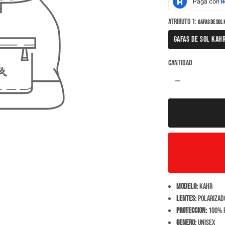
Atributo 1:
GAFAS DE SOL
GAFAS DE SOL KAH
Cantidad
remove
Modelo:
Kahr
Lentes:
Polarizado
Proteccion:
100% r
Genero:
Unisex