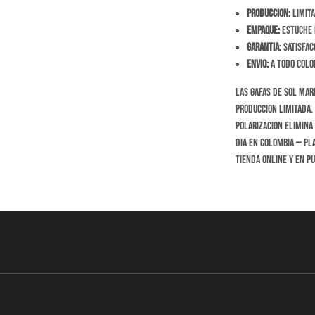
Produccion:
Limita
Empaque:
Estuche r
Garantia:
Satisfac
Envio:
A todo Colom
Las Gafas de Sol Mar
produccion limitada. 
polarizacion elimina 
dia en Colombia — pla
tienda online y en p