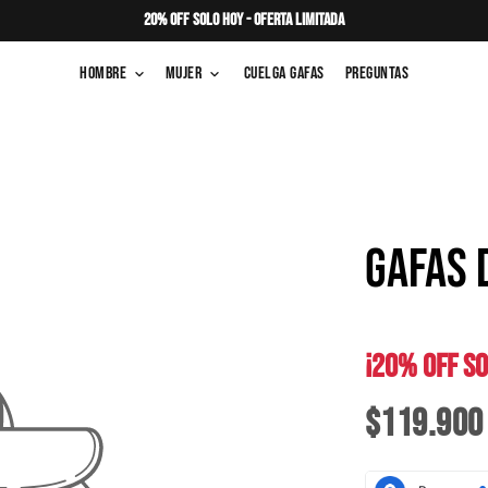
20% OFF SOLO HOY - OFERTA LIMITADA
Hombre
Mujer
Cuelga Gafas
Preguntas
keyboard_arrow_down
keyboard_arrow_down
GAFAS 
¡20% OFF SO
$119.900