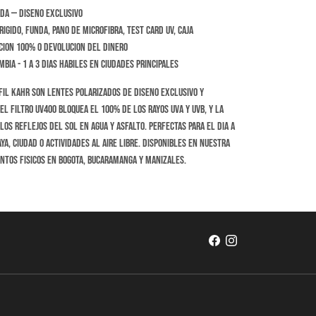
da — diseno exclusivo
igido, funda, pano de microfibra, test card UV, caja
cion 100% o devolucion del dinero
bia - 1 a 3 dias habiles en ciudades principales
fil Kahr son lentes polarizados de diseno exclusivo y
El filtro UV400 bloquea el 100% de los rayos UVA y UVB, y la
los reflejos del sol en agua y asfalto. Perfectas para el dia a
ya, ciudad o actividades al aire libre. Disponibles en nuestra
untos fisicos en Bogota, Bucaramanga y Manizales.