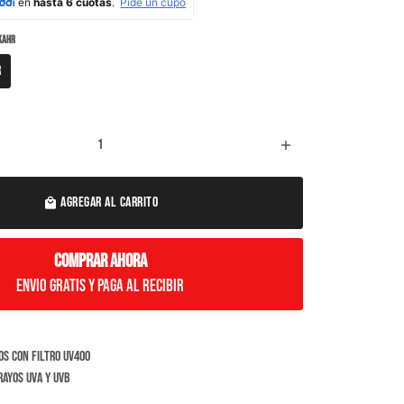
 KAHR
R
add
AGREGAR AL CARRITO
local_mall
COMPRAR AHORA
Envio Gratis y paga al recibir
s con filtro UV400
ayos UVA y UVB