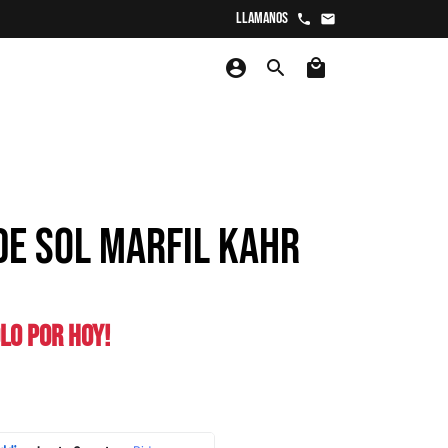
Llamanos
phone
email
account_circle
search
local_mall
DE SOL MARFIL KAHR
LO POR HOY!