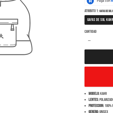
Atributo 1:
GAFAS DE SOL
GAFAS DE SOL KAH
Cantidad
remove
Modelo:
Kahr
Lentes:
Polarizado
Proteccion:
100% r
Genero:
Unisex