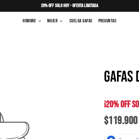
20% OFF SOLO HOY - OFERTA LIMITADA
Hombre
Mujer
Cuelga Gafas
Preguntas
keyboard_arrow_down
keyboard_arrow_down
GAFAS 
¡20% OFF SO
$119.900