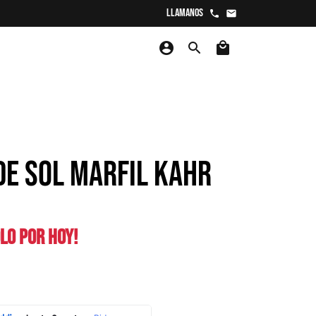
Llamanos
phone
email
account_circle
search
local_mall
DE SOL MARFIL KAHR
LO POR HOY!