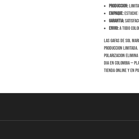
Produccion:
Limita
Empaque:
Estuche r
Garantia:
Satisfac
Envio:
A todo Colom
Las Gafas de Sol Mar
produccion limitada. 
polarizacion elimina 
dia en Colombia — pla
tienda online y en p