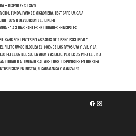
da — diseno exclusivo
igido, funda, pano de microfibra, test card UV, caja
cion 100% o devolucion del dinero
bia - 1 a 3 dias habiles en ciudades principales
fil Kahr son lentes polarizados de diseno exclusivo y
El filtro UV400 bloquea el 100% de los rayos UVA y UVB, y la
los reflejos del sol en agua y asfalto. Perfectas para el dia a
ya, ciudad o actividades al aire libre. Disponibles en nuestra
untos fisicos en Bogota, Bucaramanga y Manizales.