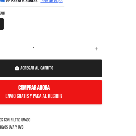
 KAHR
R
add
AGREGAR AL CARRITO
local_mall
COMPRAR AHORA
Envio Gratis y paga al recibir
s con filtro UV400
ayos UVA y UVB