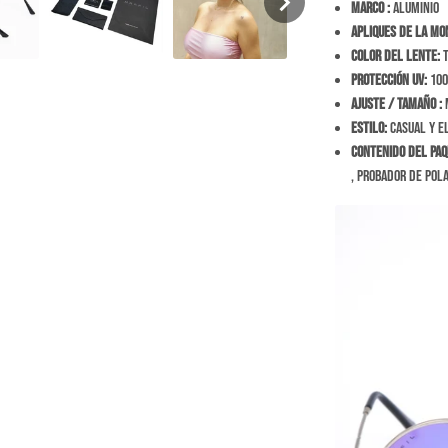
Marco :
Aluminio
Apliques de la mo
Color del Lente:
T
Protección Uv:
100
Ajuste / tamaño
:
M
Estilo:
Casual y E
Contenido del Paq
, probador de pola