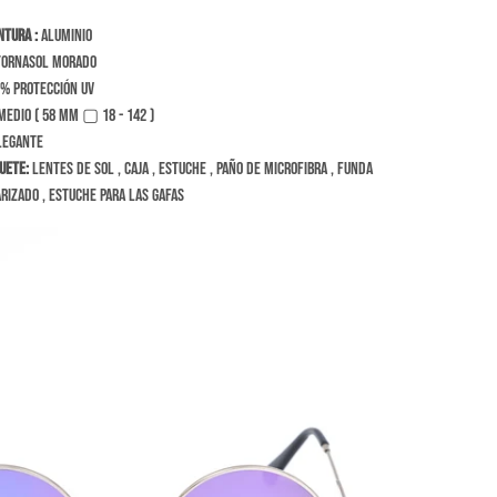
ntura :
Aluminio
ornasol Morado
% Protección Uv
edio ( 58 mm ▢ 18 - 142 )
legante
uete:
Lentes de sol , caja , estuche , paño de microfibra , funda
rizado , estuche para las gafas