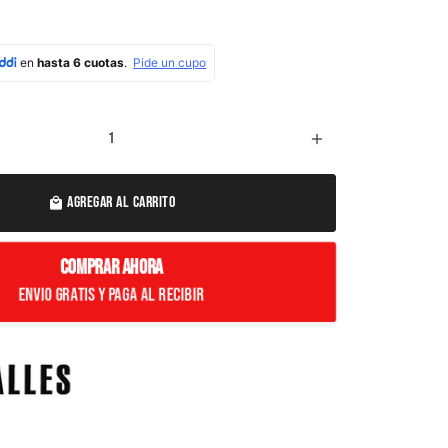
add
AGREGAR AL CARRITO
local_mall
COMPRAR AHORA
Envio Gratis y paga al recibir