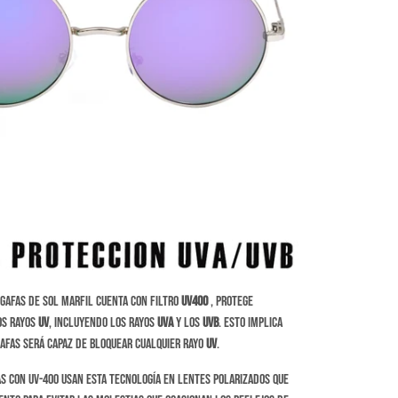
gafas de sol Marfil cuenta con filtro
UV400
, protege
os rayos
UV
, incluyendo los rayos
UVA
y los
UVB
. Esto implica
gafas será capaz de bloquear cualquier rayo
UV
.
s con UV-400 usan esta tecnología en lentes polarizados que