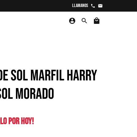
Llamanos
phone
email
account_circle
search
local_mall
DE SOL MARFIL HARRY
SOL MORADO
LO POR HOY!