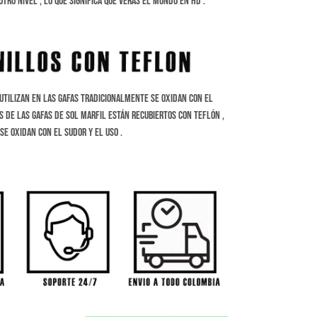
otro nivel , lo que significa que veras el mundo en HD .
 utilizan en las gafas tradicionalmente se oxidan con el
s de las gafas de sol marfil están recubiertos con teflón ,
se oxidan con el sudor y el uso .