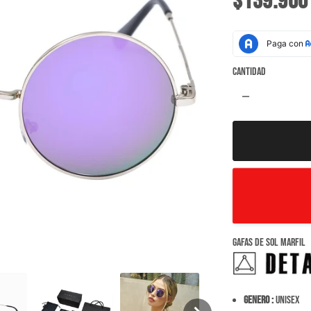
$139.900
Cantidad
remove
GAFAS DE SOL MARFIL
Genero :
Unisex