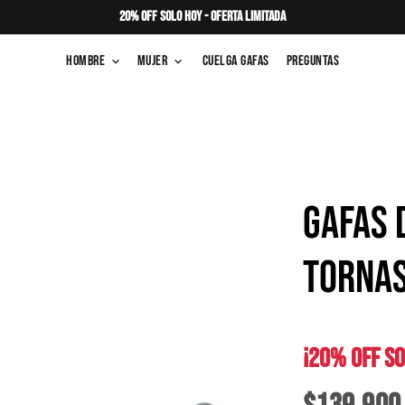
20% OFF SOLO HOY - OFERTA LIMITADA
Hombre
Mujer
Cuelga Gafas
Preguntas
keyboard_arrow_down
keyboard_arrow_down
GAFAS 
TORNA
¡20% OFF SO