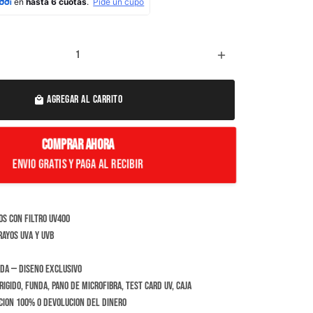
add
AGREGAR AL CARRITO
local_mall
COMPRAR AHORA
Envio Gratis y paga al recibir
s con filtro UV400
ayos UVA y UVB
da — diseno exclusivo
igido, funda, pano de microfibra, test card UV, caja
cion 100% o devolucion del dinero