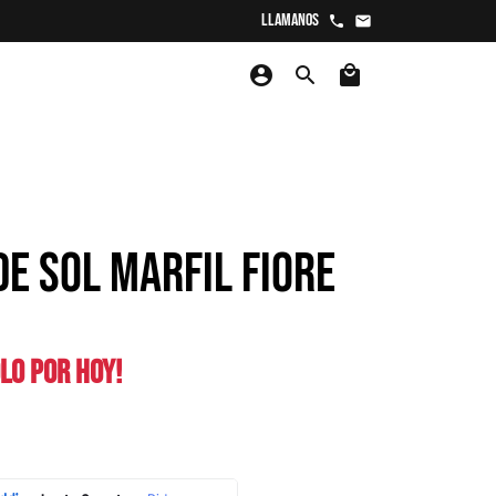
Llamanos
phone
email
account_circle
search
local_mall
DE SOL MARFIL FIORE
LO POR HOY!