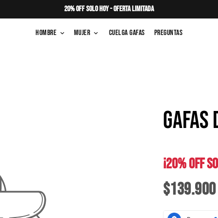
20% OFF SOLO HOY - OFERTA LIMITADA
Hombre
Mujer
Cuelga Gafas
Preguntas
keyboard_arrow_down
keyboard_arrow_down
GAFAS 
¡20% OFF SO
$139.900