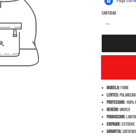
Cantidad
remove
Modelo:
Fiore
Lentes:
Polarizado
Proteccion:
100% r
Genero:
Unisex
Produccion:
Limita
Empaque:
Estuche r
Garantia:
Satisfac