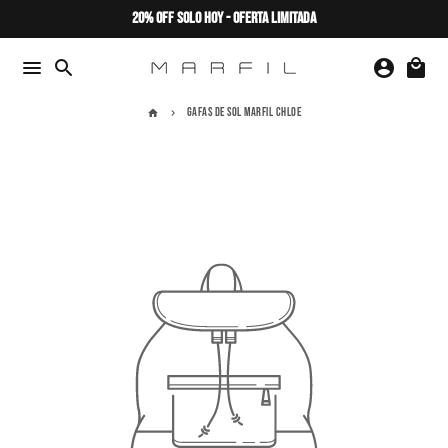
Ir
20% OFF SOLO HOY - OFERTA LIMITADA
directamente
al
menu
search
account_circle
local_mall
contenido
GAFAS DE SOL MARFIL CHLOE
home
keyboard_arrow_right