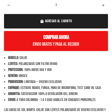
remove
add
AGREGAR AL CARRITO
local_mall
COMPRAR AHORA
Envio Gratis y paga al recibir
Modelo:
Chloe
Lentes:
Polarizados con filtro UV400
Proteccion:
100% rayos UVA y UVB
Genero:
Unisex
Produccion:
Limitada — diseno exclusivo
Empaque:
Estuche rigido, funda, pano de microfibra, test card UV, caja
Garantia:
Satisfaccion 100% o devolucion del dinero
Envio:
A todo Colombia - 1 a 3 dias habiles en ciudades principales
Las Gafas de Sol Marfil Chloe son lentes polarizados de diseno exclusivo y