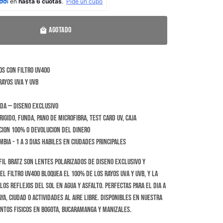
AGOTADO
local_mall
s con filtro UV400
ayos UVA y UVB
da — diseno exclusivo
igido, funda, pano de microfibra, test card UV, caja
cion 100% o devolucion del dinero
bia - 1 a 3 dias habiles en ciudades principales
fil Bratz son lentes polarizados de diseno exclusivo y
El filtro UV400 bloquea el 100% de los rayos UVA y UVB, y la
los reflejos del sol en agua y asfalto. Perfectas para el dia a
ya, ciudad o actividades al aire libre. Disponibles en nuestra
untos fisicos en Bogota, Bucaramanga y Manizales.