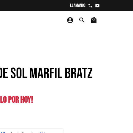
Llamanos
phone
email
account_circle
search
local_mall
DE SOL MARFIL BRATZ
LO POR HOY!