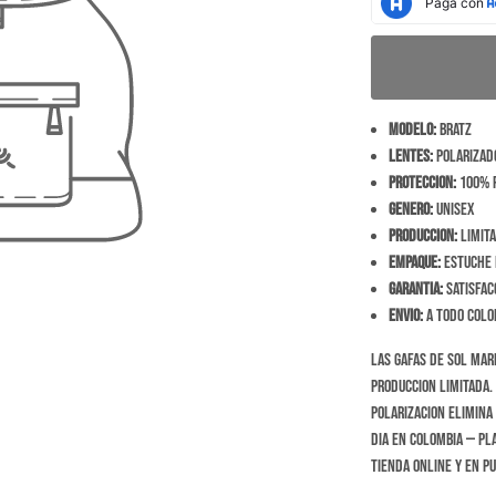
Modelo:
Bratz
Lentes:
Polarizado
Proteccion:
100% r
Genero:
Unisex
Produccion:
Limita
Empaque:
Estuche r
Garantia:
Satisfac
Envio:
A todo Colom
Las Gafas de Sol Mar
produccion limitada. 
polarizacion elimina 
dia en Colombia — pla
tienda online y en p