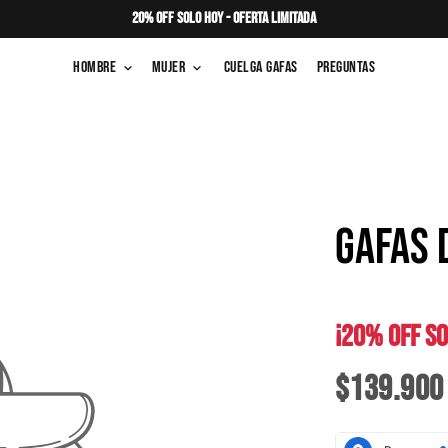
20% OFF SOLO HOY - OFERTA LIMITADA
Hombre
Mujer
Cuelga Gafas
Preguntas
keyboard_arrow_down
keyboard_arrow_down
GAFAS 
¡20% OFF SO
$139.900