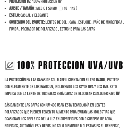
Protección Uv:
100% Protección Uv
Ajuste / tamaño
:
Medio ( 58 mm ▢ 18 - 142 )
Estilo:
Casual y Elegante
Contenido del Paquete:
Lentes de sol , caja , estuche , paño de microfibra ,
funda , probador de polarizado , estuche para las gafas
La
protección
en las gafas de sol Marfil cuenta con filtro
UV400
, protege
completamente de los rayos
UV
, incluyendo los rayos
UVA
y los
UVB
. Esto
implica que la lente de tus gafas será capaz de bloquear cualquier rayo
UV
.
Básicamente las gafas con UV-400 usan esta tecnología en lentes
polarizados que pueden tener tu aumento para evitar las molestias que
ocasionan los reflejos de la luz en superficies como cuerpos de agua,
edificios, automóviles y otros, no solo disminuir molestias es el beneficio,