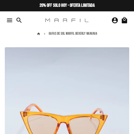
Ir
20% OFF SOLO HOY - OFERTA LIMITADA
directamente
al
menu
search
account_circle
local_mall
contenido
GAFAS DE SOL MARFIL BEVERLY NARANJA
home
keyboard_arrow_right