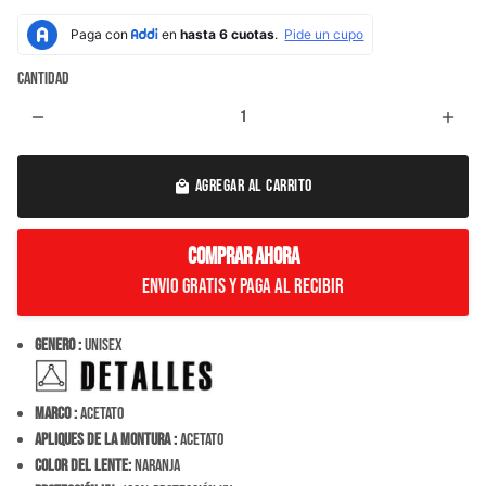
Cantidad
remove
add
AGREGAR AL CARRITO
local_mall
COMPRAR AHORA
Envio Gratis y paga al recibir
Genero :
Unisex
Marco :
ACETATO
Apliques de la montura :
ACETATO
Color del Lente:
NARANJA