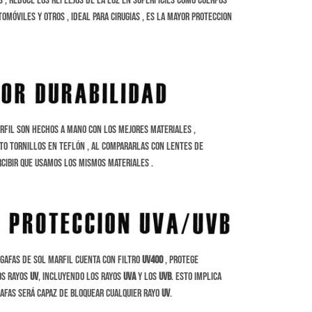
os , reduce los reflejos de la luz en superficies como cuerpos
utomóviles y otros , ideal para cirugias , es la mayor proteccion
rfil son hechos a Mano con los mejores materiales ,
ato tornillos en Teflón , al compararlas con lentes de
cibir que usamos los mismos materiales .
gafas de sol Marfil cuenta con filtro
UV400
, protege
os rayos
UV
, incluyendo los rayos
UVA
y los
UVB
. Esto implica
gafas será capaz de bloquear cualquier rayo
UV
.