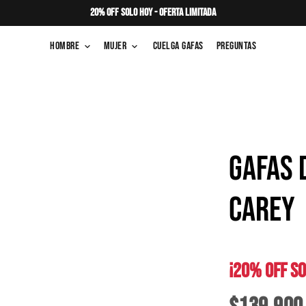
20% OFF SOLO HOY - OFERTA LIMITADA
Hombre
Mujer
Cuelga Gafas
Preguntas
keyboard_arrow_down
keyboard_arrow_down
GAFAS 
CAREY
¡20% OFF SO