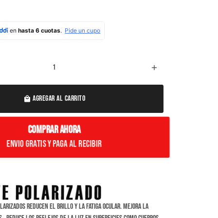
add
AGREGAR AL CARRITO
local_mall
COMPRAR AHORA
Envio Gratis y paga al recibir
larizados reducen el brillo y la fatiga ocular. Mejora la