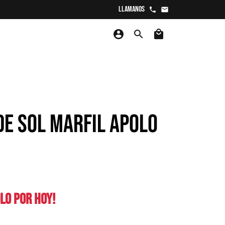
Llamanos
phone
email
account_circle
search
local_mall
DE SOL MARFIL APOLO
LO POR HOY!