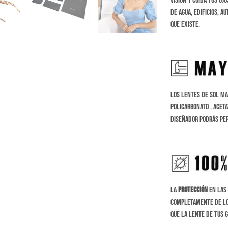
vision y cuida tus oj
de agua, edificios, a
que existe.
Los Lentes de sol Ma
Policarbonato , Acet
diseñador podrás per
La
protección
en las 
completamente de l
que la lente de tus 