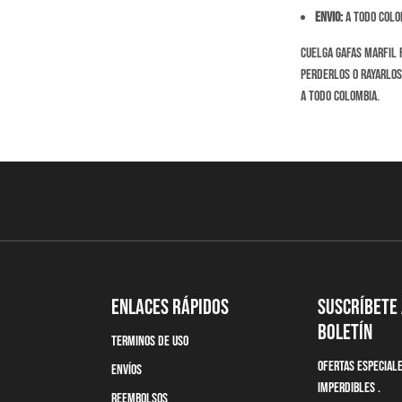
Envio:
A todo Colom
Cuelga gafas Marfil 
perderlos o rayarlos.
a todo Colombia.
Enlaces Rápidos
Suscríbete
boletín
terminos de uso
Ofertas Especial
Envíos
imperdibles .
Reembolsos