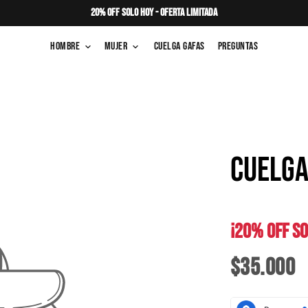
20% OFF SOLO HOY - OFERTA LIMITADA
Hombre
Mujer
Cuelga Gafas
Preguntas
keyboard_arrow_down
keyboard_arrow_down
CUELGA
¡20% OFF SO
$35.000