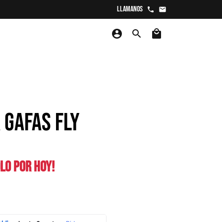
Llamanos
phone
email
account_circle
search
local_mall
 GAFAS FLY
LO POR HOY!