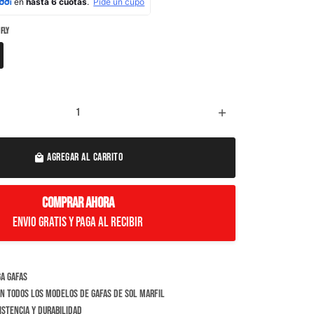
 FLY
add
AGREGAR AL CARRITO
local_mall
COMPRAR AHORA
Envio Gratis y paga al recibir
a gafas
n todos los modelos de gafas de sol Marfil
istencia y durabilidad