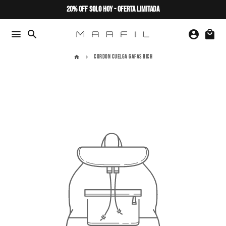
Ir
20% OFF SOLO HOY - OFERTA LIMITADA
directamente
al
menu
search
account_circle
local_mall
contenido
CORDON CUELGA GAFAS RICH
home
keyboard_arrow_right