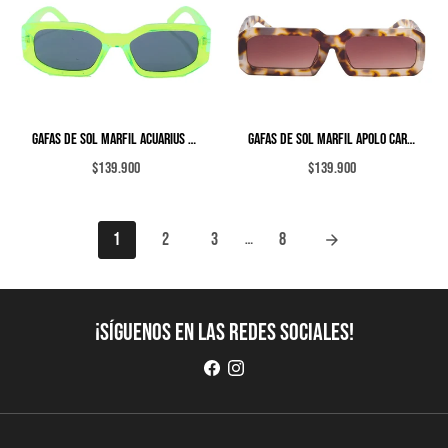
GAFAS DE SOL MARFIL ACUARIUS NEON
GAFAS DE SOL MARFIL APOLO CAREY
$139.900
$139.900
1
2
3
8
…
arrow_forward
¡Síguenos en las redes sociales!