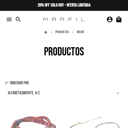
Ir
20% OFF SOLO HOY - OFERTA LIMITADA
directamente
al
menu
search
account_circle
local_mall
contenido
Productos
mujer
home
keyboard_arrow_right
keyboard_arrow_right
Productos
Ordenar por
sort