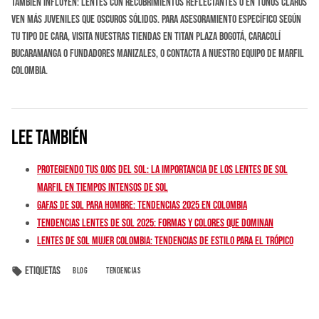
también influyen: lentes con recubrimientos reflectantes o en tonos claros
ven más juveniles que oscuros sólidos. Para asesoramiento específico según
tu tipo de cara, visita nuestras tiendas en Titan Plaza Bogotá, Caracolí
Bucaramanga o Fundadores Manizales, o contacta a nuestro equipo de Marfil
Colombia.
Lee también
Protegiendo tus ojos del sol: La importancia de los lentes de sol
Marfil en tiempos intensos de sol
Gafas de sol para hombre: tendencias 2025 en Colombia
Tendencias lentes de sol 2025: formas y colores que dominan
Lentes de Sol Mujer Colombia: Tendencias de Estilo para el Trópico
Etiquetas
local_offer
BLOG
TENDENCIAS