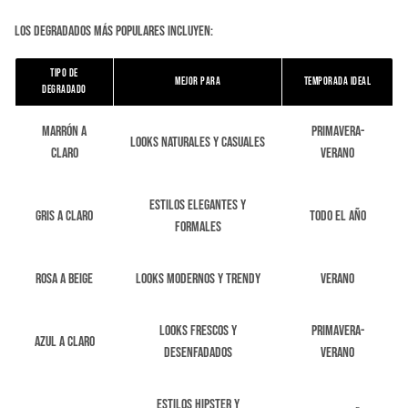
Los degradados más populares incluyen:
Tipo de
Mejor Para
Temporada Ideal
Degradado
Marrón a
Primavera-
Looks naturales y casuales
claro
Verano
Estilos elegantes y
Gris a claro
Todo el año
formales
Rosa a beige
Looks modernos y trendy
Verano
Looks frescos y
Primavera-
Azul a claro
desenfadados
Verano
Estilos hipster y