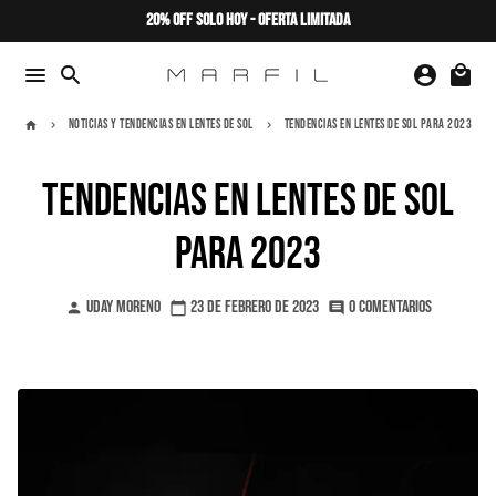
Ir
20% OFF SOLO HOY - OFERTA LIMITADA
directamente
al
menu
search
account_circle
local_mall
contenido
Noticias y tendencias en Lentes de sol
Tendencias en Lentes de sol para 2023
home
keyboard_arrow_right
keyboard_arrow_right
Tendencias en Lentes de sol
para 2023
Uday Moreno
23 de febrero de 2023
0 comentarios
person
calendar_today
comment