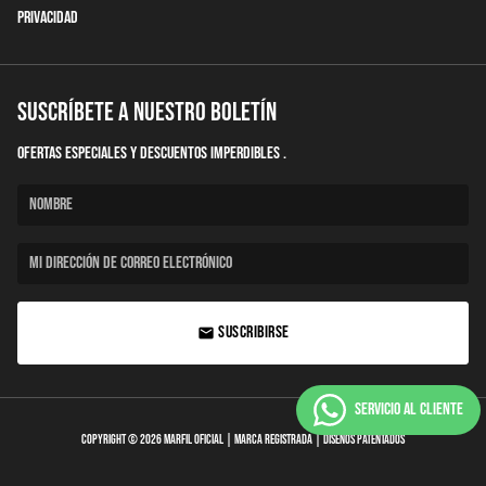
Privacidad
Suscríbete a nuestro boletín
Ofertas Especiales y descuentos imperdibles .
SUSCRIBIRSE
email
Copyright © 2026
Marfil Oficial
| Marca Registrada | Diseños patentados