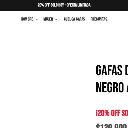
20% OFF SOLO HOY - OFERTA LIMITADA
Hombre
Mujer
Cuelga Gafas
Preguntas
keyboard_arrow_down
keyboard_arrow_down
GAFAS 
NEGRO 
¡20% OFF SO