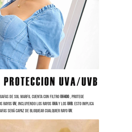
gafas de sol Marfil cuenta con filtro
UV400
, protege
os rayos
UV
, incluyendo los rayos
UVA
y los
UVB
. Esto implica
gafas será capaz de bloquear cualquier rayo
UV
.