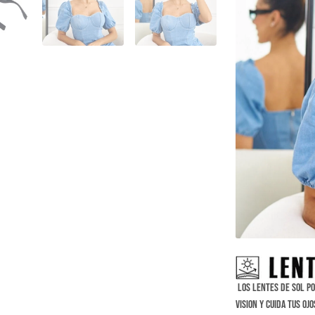
Los lentes de sol po
vision y cuida tus oj