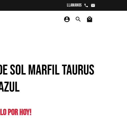
Llamanos
phone
email
account_circle
search
local_mall
DE SOL MARFIL TAURUS
AZUL
LO POR HOY!