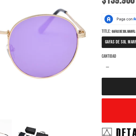
$139.900
Title:
GAFAS DE SOL MARFI
GAFAS DE SOL MAR
Cantidad
remove