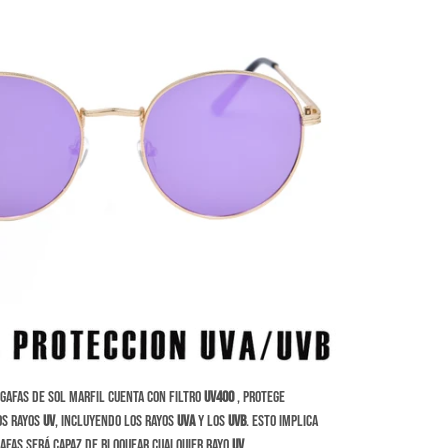
gafas de sol Marfil cuenta con filtro
UV400
, protege
os rayos
UV
, incluyendo los rayos
UVA
y los
UVB
. Esto implica
gafas será capaz de bloquear cualquier rayo
UV
.