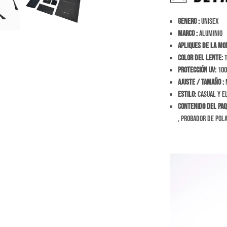
Genero :
Unisex
Marco :
Aluminio
Apliques de la mo
Color del Lente:
T
Protección Uv:
100
Ajuste / tamaño
:
M
Estilo:
Casual y E
Contenido del Paq
, probador de pola