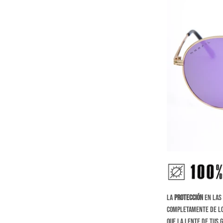
La
protección
en las 
completamente de l
que la lente de tus 