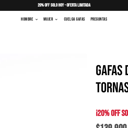
20% OFF SOLO HOY - OFERTA LIMITADA
Hombre
Mujer
Cuelga Gafas
Preguntas
keyboard_arrow_down
keyboard_arrow_down
GAFAS 
TORNA
¡20% OFF SO