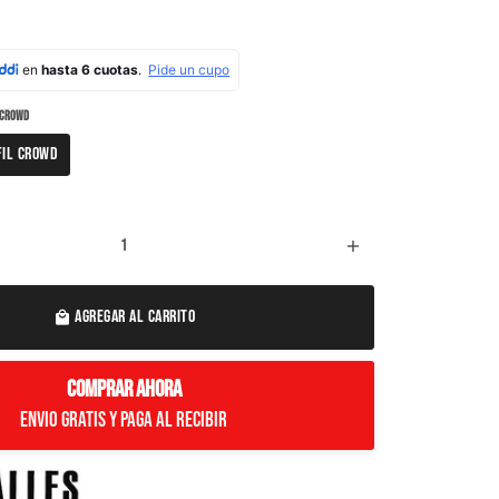
L CROWD
FIL CROWD
add
AGREGAR AL CARRITO
local_mall
COMPRAR AHORA
Envio Gratis y paga al recibir