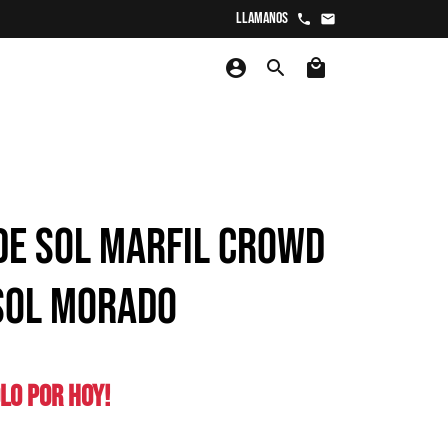
Llamanos
phone
email
account_circle
search
local_mall
DE SOL MARFIL CROWD
SOL MORADO
LO POR HOY!