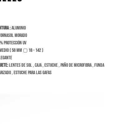
ntura :
Aluminio
ornasol Morado
% Protección Uv
edio ( 58 mm ▢ 18 - 142 )
legante
uete:
Lentes de sol , caja , estuche , paño de microfibra , funda
rizado , estuche para las gafas